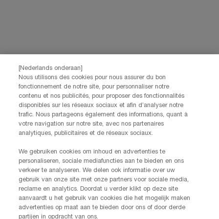
Pour toute question concernant votre commande,
veuillez nous contacter au +32 280 860 90.
Lundi - Vendredi 9h00 - 17h00
Si vous avez d'autres commentaires, questions, n'hésitez pas à les
partager via notre
formulaire de contact
[Nederlands onderaan]
Nous utilisons des cookies pour nous assurer du bon
fonctionnement de notre site, pour personnaliser notre
contenu et nos publicités, pour proposer des fonctionnalités
Informations sur le fabricant
disponibles sur les réseaux sociaux et afin d’analyser notre
trafic. Nous partageons également des informations, quant à
HELENA RUBINSTEIN
votre navigation sur notre site, avec nos partenaires
14, rue Royale - 75008 Paris France
analytiques, publicitaires et de réseaux sociaux.
helenarubinstein@be.oaccare.com
We gebruiken cookies om inhoud en advertenties te
personaliseren, sociale mediafuncties aan te bieden en ons
verkeer te analyseren. We delen ook informatie over uw
gebruik van onze site met onze partners voor sociale media,
reclame en analytics. Doordat u verder klikt op deze site
aanvaardt u het gebruik van cookies die het mogelijk maken
advertenties op maat aan te bieden door ons of door derde
partijen in opdracht van ons.