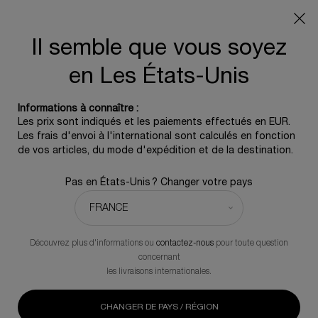
OFFRE D'ÉTÉ :
Pochette de voyage offerte pour tout
achat, 5 icônes beauté dès 350€ - Code SUMMER
Il semble que vous soyez
0
0 produit
en Les États-Unis
REPLASTY AGE RECOVERY
Une gamme experte de réparation de la peau enrichie en ingrédients
Contenu principal
cliniques synergiques pour créer un cercle vertueux de régénération et
Informations à connaître :
accroître l'efficacité anti-âge.
Trier par
Les prix sont indiqués et les paiements effectués en EUR.
TRIER PAR
AFFINER
MENU DE FILTRAGE
Les frais d'envoi à l'international sont calculés en fonction
de vos articles, du mode d'expédition et de la destination.
24 Produits
Pas en États-Unis ? Changer votre pays
Nouveauté
NOUVEAUTÉ
Découvrez plus d'informations ou
contactez-nous
pour toute question
concernant
les livraisons internationales.
CHANGER DE PAYS / RÉGION