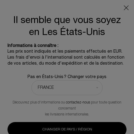
OFFRE D'ÉTÉ :
Pochette de voyage offerte pour tout
achat, 5 icônes beauté dès 350€ - Code SUMMER
Il semble que vous soyez
Contenu principal
0
0 produit
en Les États-Unis
Informations à connaître :
Les prix sont indiqués et les paiements effectués en EUR.
Les frais d'envoi à l'international sont calculés en fonction
de vos articles, du mode d'expédition et de la destination.
Pas en États-Unis ? Changer votre pays
Découvrez plus d'informations ou
contactez-nous
pour toute question
concernant
les livraisons internationales.
CHANGER DE PAYS / RÉGION