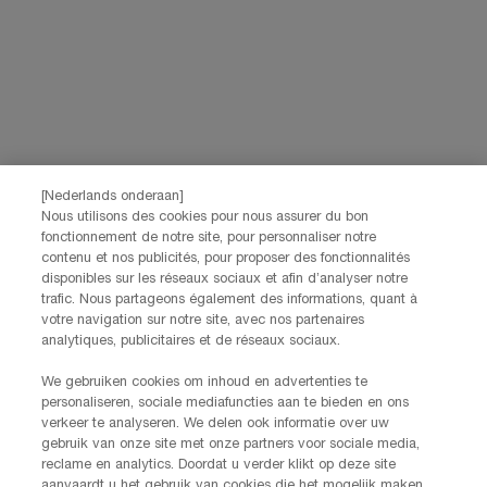
Pour toute question concernant votre commande,
veuillez nous contacter au +32 280 860 90.
Lundi - Vendredi 9h00 - 17h00
Si vous avez d'autres commentaires, questions, n'hésitez pas à les
partager via notre
formulaire de contact
[Nederlands onderaan]
Nous utilisons des cookies pour nous assurer du bon
Informations sur le fabricant
fonctionnement de notre site, pour personnaliser notre
contenu et nos publicités, pour proposer des fonctionnalités
HELENA RUBINSTEIN
disponibles sur les réseaux sociaux et afin d’analyser notre
14, rue Royale - 75008 Paris France
trafic. Nous partageons également des informations, quant à
helenarubinstein@be.oaccare.com
votre navigation sur notre site, avec nos partenaires
analytiques, publicitaires et de réseaux sociaux.
We gebruiken cookies om inhoud en advertenties te
personaliseren, sociale mediafuncties aan te bieden en ons
verkeer te analyseren. We delen ook informatie over uw
gebruik van onze site met onze partners voor sociale media,
reclame en analytics. Doordat u verder klikt op deze site
aanvaardt u het gebruik van cookies die het mogelijk maken