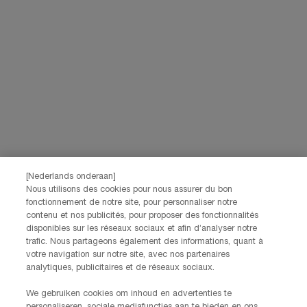
Contactez-nous
Pour toute question concernant votre commande,
veuillez nous contacter au +32 280 860 90.
Lundi - Vendredi 9h00 - 17h00
Si vous avez d'autres commentaires, questions, n'hésitez pas à les
partager via notre
formulaire de contact
Informations sur le fabricant
[Nederlands onderaan]
Nous utilisons des cookies pour nous assurer du bon
HELENA RUBINSTEIN
fonctionnement de notre site, pour personnaliser notre
14, rue Royale - 75008 Paris France
contenu et nos publicités, pour proposer des fonctionnalités
helenarubinstein@be.oaccare.com
disponibles sur les réseaux sociaux et afin d’analyser notre
trafic. Nous partageons également des informations, quant à
votre navigation sur notre site, avec nos partenaires
analytiques, publicitaires et de réseaux sociaux.
We gebruiken cookies om inhoud en advertenties te