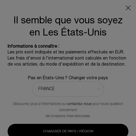
OFFRE D'ÉTÉ :
Pochette de voyage offerte pour tout
achat, 5 icônes beauté dès 350€ - Code SUMMER
Il semble que vous soyez
0
0 produit
en Les États-Unis
Contenu principal
REVENIR À REPLASTY
Informations à connaître :
Les prix sont indiqués et les paiements effectués en EUR.
Les frais d'envoi à l'international sont calculés en fonction
Replasty Age Recovery Crème de Jour
de vos articles, du mode d'expédition et de la destination.
Soin jour apaisant et régénérant
Pas en États-Unis ? Changer votre pays
552,00 €
En stock
(552,00 €/100 ml.)
Formulée à l'aide d'un complexe de 3 ingrédients apaisants et
d'une solution renfermant 9% de Pro-xylane TM*, cette crème
Découvrez plus d'informations ou
contactez-nous
pour toute question
bandage soyeuse offre aux peaux sensibles un effet apaisant
concernant
et une efficacité anti-âge. *Fait référence au contenu des
les livraisons internationales.
matières premières ajoutées à la formule.
168 personne(s) ont vu cet article
CHANGER DE PAYS / RÉGION