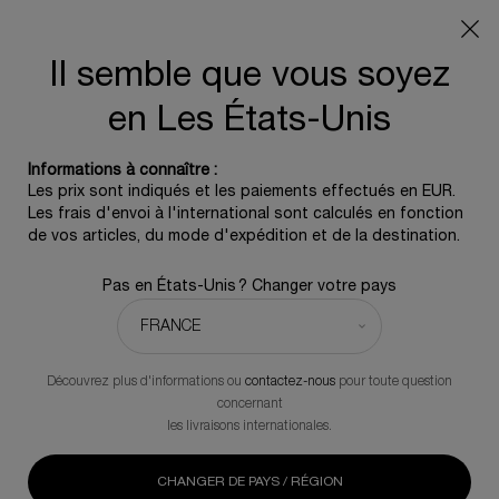
OFFRE D'ÉTÉ :
Pochette de voyage offerte pour tout
achat, 5 icônes beauté dès 350€ - Code SUMMER
Il semble que vous soyez
0
0 produit
en Les États-Unis
Contenu principal
REVENIR À POWERCELL
Informations à connaître :
Les prix sont indiqués et les paiements effectués en EUR.
Les frais d'envoi à l'international sont calculés en fonction
Powercell Anti Pollution Mask
de vos articles, du mode d'expédition et de la destination.
Le baume exfoliant éclat instantané
Pas en États-Unis ? Changer votre pays
103,00 €
En rupture de stock
(103,00 €/100 ml.)
Le nouveau baume exfoliant à rincer, enrichi de cellules
végétales naturelles et de moringa. Formulé avec du LHA et de
Découvrez plus d'informations ou
contactez-nous
pour toute question
la poudre minérale pour exfolier en douceur, afin d'aider à
concernant
éliminer les particules de pollution, et du beurre de karité et
les livraisons internationales.
des agents hydratants pour garder une peau nourrie et
confortable.
CHANGER DE PAYS / RÉGION