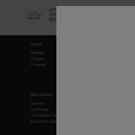
LIVRAISON
OFFERTE
DÈS 50€
D'ACHAT
Navigation du pied de page
SOINS
MAQUILLAGE
Replasty
Yeux
Cellglow
Powercell
DÉCOUVRIR
AIDE
Services
État de la commande
La marque
Livraisons et retours
Tutoriels soin visage
Confidentialité et séc
Exclusif en ligne privileges
Conditions d'utilisati
Conditions générales
Gestion des cookies