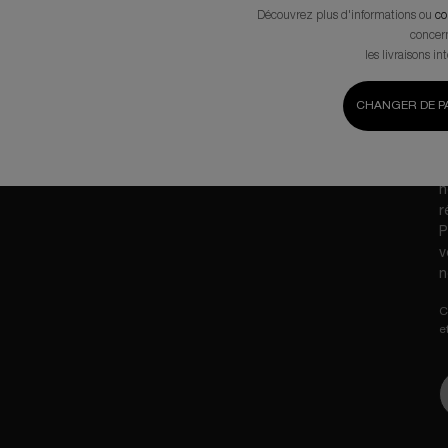
Découvrez plus d'informations ou
co
concer
V
les livraisons in
m
p
CHANGER DE PA
L
H
p
s
n
r
P
v
n
C
e