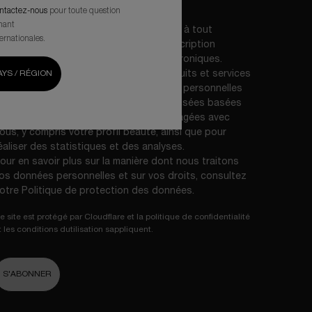
Helena Rubinstein par e-mail.
*
ntactez-nous
pour toute question
nant
ous pouvez retirer votre consentement à tout
ternationales.
oment, notamment via le lien de désinscription
résent dans nos communications électroniques.
YS / RÉGION
'Oréal France, en relation avec les produits et services
elena Rubinstein, utilisera vos données personnelles
our vous envoyer des offres personnalisées basées
ur les informations que vous avez partagées avec
ous, y compris votre profil beauté, ainsi que pour
éaliser des statistiques et des analyses.
our en savoir plus sur la manière dont nous traitons
os données personnelles et sur vos droits, consultez
otre
Politique de protection des données
.
e site est protégé par Cloudflare et la politique de confidentialité
t les conditions dutilisation sappliquent.
S'ABONNER