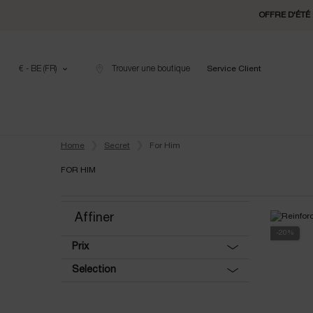
OFFRE D'ÉTÉ 
€ - BE (FR)
Trouver une boutique
Service Client
Contenu principal
Home
Secret
For Him
FOR HIM
For Him
Affiner
-20%
Prix
Selection