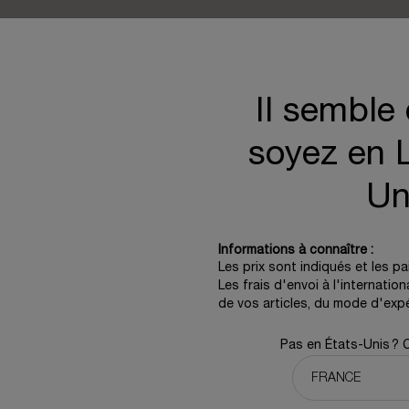
CADEAU
PAIEMENT
EXCLUSIF
SÉCURISÉ
Il semble
S
À LA UNE
soyez en L
Best Sellers
(*
Coffrets
Un
new
Duos & Trios
Offres
D
Dernière chance
Informations à connaître :
Les prix sont indiqués et les p
Les frais d'envoi à l'internatio
LOCALISATEUR DE MAGASIN
de vos articles, du mode d'expé
Trouver un magasin
Pas en États-Unis ? 
urité
on du site
 de vente