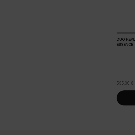
DUO REPL
ESSENCE
Ancien pr
535,00 €