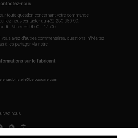
ontactez-nous
our toute question concernant votre commande,
euillez nous contacter au +32 280 860 90.
undi - Vendredi 9h00 - 17h00
i vous avez d'autres commentaires, questions, n'hésitez
as à les partager via notre
formulaire de contact
nformations sur le fabricant
ELENA RUBINSTEIN
4, rue Royale - 75008 Paris France
elenarubinstein@be.oaccare.com
uivez nous