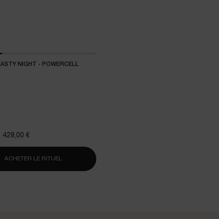
ASTY NIGHT - POWERCELL
ix
Nouveau prix
428,00 €
ACHETER LE RITUEL
DUO REPLASTY NIGHT - POWERCELL ESSENCE