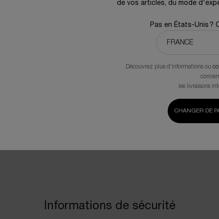
de vos articles, du mode d'expé
Cette formul
hyaluroniques
qui favorise le renouvellement
Pas en États-Unis ? 
durablement.
 collagène. Il aide à atténuer les
ns des effets nocifs du soleil.
Découvrez plus d'informations ou
co
concer
 GLYCERINALCOHOL DENATHYDROXYPROPYL TETRAHYDROPYRANTRIOLPROPY
les livraisons in
CONECITRUS NOBILIS PEEL OIL / MANDARIN ORANGE PEEL OILPEG-20 ME
DROXIDECELLULOSE ACETATE BUTYRATEADENOSINEAMMONIUM POLYACRYLOY
L SALICYLIC ACIDCAPRYLYL GLYCOLTRISODIUM ETHYLENEDIAMINE DISUC
CHANGER DE PA
GLYCOLTOCOPHEROLPENTAERYTHRITYL TETRA-DI-T-BUTYL HYDROXYHYDR
YLYL ETHERISOPROPYL ISOSTEARATEOCTYLDODECANOLCETYL ALCOHOLBEH
OHOLCETEARYL GLUCOSIDEMETHYLDIHYDROJASMONATESODIUM HYALURON
CAPRYLYL GLYCOLTOCOPHEROLPHENOXYETHANOLCHLORPHENESIN PARFUM
Informations de sécurité