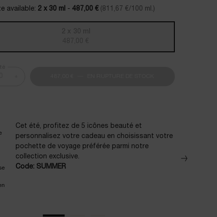
e available:
2 x 30 ml
-
487,00 €
(811,67 €/100 ml.)
2 x 30 ml
Selected
The product variation is out of stock,
, 1 of 1
487,00 €
té
+
487,00 €
―
EN RUPTURE DE STOCK
REPLASTY POWER A +
Cet été, profitez de 5 icônes beauté et
personnalisez votre cadeau en choisissant votre
pochette de voyage préférée parmi notre
collection exclusive. ​
Code: SUMMER