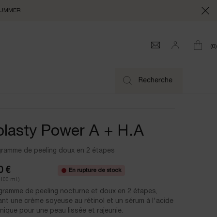
e SUMMER
0
0 produi
Recherche
lasty Power A + H.A
gramme de peeling doux en 2 étapes
0 €
En rupture de stock
/100 ml.)
gramme de peeling nocturne et doux en 2 étapes,
nt une crème soyeuse au rétinol et un sérum à l'acide
nique pour une peau lissée et rajeunie.