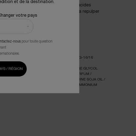
dition et de la destination.
e se complète d'une combinaison de 3 acides
 pour apaiser efficacement la peau et la repulper
Changer votre pays
ntactez-nous
pour toute question
nant
LENE GLYCOLPOLYSILICONE-
ternationales.
THYL GLUCOSE SESQUISTEARATEBIS-PEG/PPG-16/16
LDIMETHYL TAURATEDIPOTASSIUM
CINATEXANTHAN GUMPOLYPHOSPHORYLCHOLINE GLYCOL
YS / RÉGION
OCINNAMATE PHENOXYETHANOLLIMONENEPARFUM /
ENYL ALCOHOLDIPROPYLENE GLYCOLGLYCINE SOJA OIL /
ATESODIUM HYDROXIDERETINOLADENOSINEAMMONIUM
 / FRAGRANCE