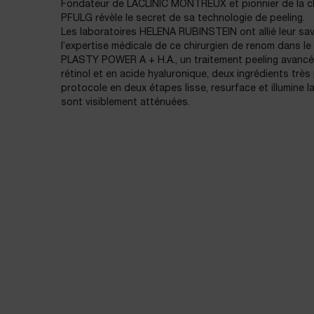
Fondateur de LACLINIC MONTREUX et pionnier de la chi
PFULG révèle le secret de sa technologie de peeling.
Les laboratoires HELENA RUBINSTEIN ont allié leur savo
l’expertise médicale de ce chirurgien de renom dans l
PLASTY POWER A + H.A., un traitement peeling avancé 
rétinol et en acide hyaluronique, deux ingrédients trè
protocole en deux étapes lisse, resurface et illumine la
sont visiblement atténuées.
Science et technologie