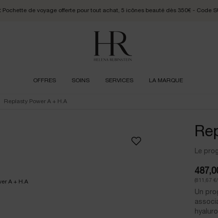
:
Pochette de voyage offerte pour tout achat, 5 icônes beauté dès 350€ - Cod
OFFRES
SOINS
SERVICES
LA MARQUE
Replasty Power A + H.A
Rep
Le pro
487,0
(811,67 €
Un pro
associa
hyaluro