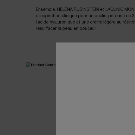
Ensemble, HELENA RUBINSTEIN et LACLINIC MONT
d’inspiration clinique pour un peeling intense en 2 
l’acide hyaluronique et une crème légère au rétinol
resurfacer la peau en douceur.
Ingrédients