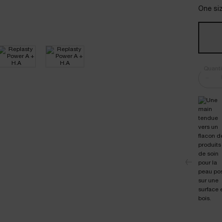
One siz
Quanti
−