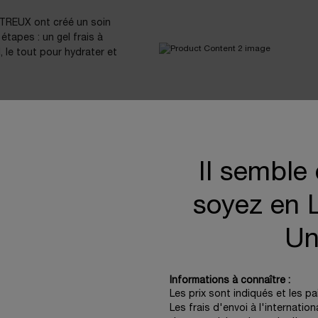
REUX ont créé un soin
étapes : un gel frais à
, le tout pour hydrater et
Associer l’acide hyaluroni
très apaisant et augmente 
pour les peaux sensibles.
Il semble
soyez en L
Un
Informations à connaître :
Ingrédients
Les prix sont indiqués et les p
Les frais d'envoi à l'internatio