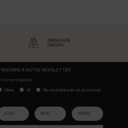
EMBALLAGE
CADEAU
'INSCRIRE À NOTRE NEWSLETTER
)
champs obligatoires
slettersignup.title.legend
Mme
M
Ne souhaite pas se prononcer
ate de naissance