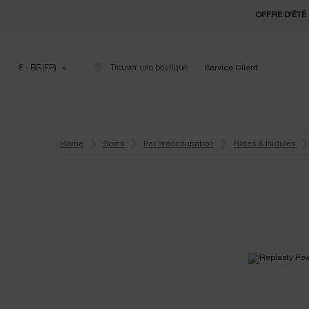
OFFRE D'ÉTÉ 
€ - BE (FR)
Trouver une boutique
Service Client
Contenu principal
Home
Soins
Par Préoccupation
Rides & Ridules