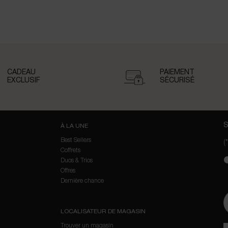
CADEAU
PAIEMENT
EXCLUSIF
SÉCURISÉ
S
À LA UNE
Best Sellers
(*
Coffrets
new
Duos & Trios
Offres
D
Dernière chance
LOCALISATEUR DE MAGASIN
Trouver un magasin