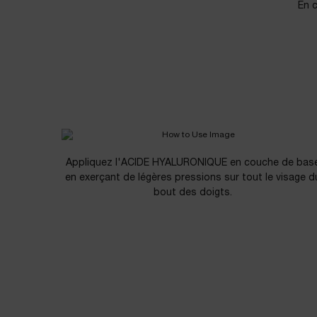
En 
Conseils d'utilisation
Conseils d'utilisation
Appliquez l'ACIDE HYALURONIQUE en couche de bas
en exerçant de légères pressions sur tout le visage d
bout des doigts.
PDP Slot 1 Section - YOU MAY ALSO LIKE
Informations de sécurité
PDP Reviews