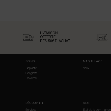
LIVRAISON
OFFERTE
DÈS 50€
D'ACHAT
Navigation du pied de page
SOINS
MAQUILLAGE
Replasty
Yeux
Cellglow
Powercell
DÉCOUVRIR
AIDE
Services
État de la commande