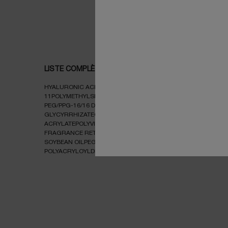
Rétinol (vitamine A)
ingrédient dermatologique puissant 
cellulaire et stimule la production de
rides et les ridules, ainsi que certai
LISTE COMPLÈTE DES INGRÉDIENTS
HYALURONIC ACID GELAQUA / WATER CYCLOHEXASILOXANE
11POLYMETHYLSILSESQUIOXANESODIUM HYALURONATEDIMETHI
PEG/PPG-16/16 DIMETHICONESODIUM CHLORIDESODIUM HY
GLYCYRRHIZATECAPRYLIC/CAPRIC TRIGLYCERIDECAPRYLOY
ACRYLATEPOLYVINYL ALCOHOLOCTYLDODECANOLBUTYLENE 
FRAGRANCE RETINOL CREAMAQUA / WATERGLYCERINDICAPR
SOYBEAN OILPEG-100 STEARATECARBOMERCETEARYL ALC
POLYACRYLOYLDIMETHYL TAURATEHYDROXYACETOPHENONE