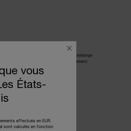
que à une petite dose de rétinol rend le mélange
la tolérance au rétinol, tout particulièrement
 que vous
es États-
is
aiements effectués en EUR.
nal sont calculés en fonction