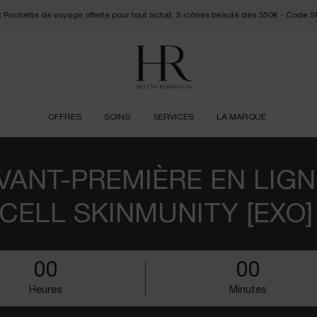
:
Pochette de voyage offerte pour tout achat, 5 icônes beauté dès 350€ - Cod
OFFRES
SOINS
SERVICES
LA MARQUE
VANT-PREMIÈRE EN LIGN
ELL SKINMUNITY [EXO
0
0
0
0
0
0
0
0
Heures
Minutes