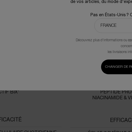
de vos articles, du mode d'expé
UNE ICÔNE REVISITÉE
Pas en États-Unis ? 
[AVANT]
[APRÈ
Découvrez plus d'informations ou
co
NFORCING SERUM
[EXO] S
concer
les livraisons in
ORMULE
FORMU
CHANGER DE PA
VES DE CRISTE MARINE
TECHNOLOGIE [
CTOÏNE
CRISTES MARIN
TIF BIX'
PEPTIDE PR
NIACINAMIDE & V
FICACITÉ
EFFICAC