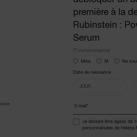
première à la d
Rubinstein : Po
Serum
(*)
champs obligatoires
newslettersignup.title.legend
Mme
M
Ne sou
Date de naissance
E-mail
*
Je déclare être âgé(e) de 
personnalisées de Helena R