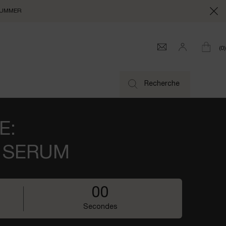
e SUMMER
0
0 produi
Recherche
E:
] SERUM
0
0
0
0
Secondes