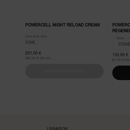
POWERCELL NIGHT RELOAD CREAM
POWERC
REGENE
One size only
for Powercell Night Reload Cream
Select a
Size
for
50ML
201,00 €
135,00 €
(402,00 €/100 ml.)
(67,50 €/100
EN RUPTURE DE STOCK
POWERCELL NIGHT RELO
LIVRAISON