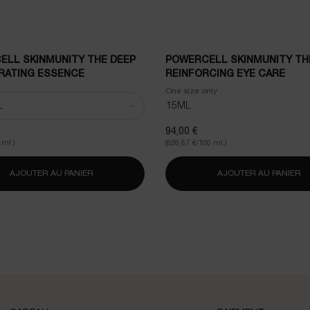
ELL SKINMUNITY THE DEEP
POWERCELL SKINMUNITY TH
RATING ESSENCE
REINFORCING EYE CARE
 Powercell Skinmunity The Deep Regenerating Essence
One size only
for Powercell Skinmunit
15ML
94,00 €
 ml.)
(626,67 €/100 ml.)
AD CREAM
AJOUTER AU PANIER
POWERCELL SKINMUNITY THE DEEP REGENERATING
AJOUTER AU PANIER
P