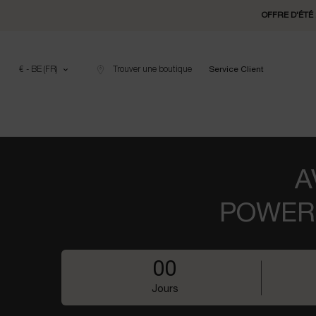
OFFRE D'ÉTÉ 
€ - BE (FR)
Trouver une boutique
Service Client
Contenu principal
A
POWERC
0
0
0
0
Jours