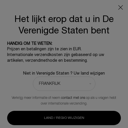
ZOMERAANBIEDING:
Gratis reisetui bij elke aankoop, 5
beauty-iconen vanaf €350 - Code SUMMER
Het lijkt erop dat u in De
0
0 product
Verenigde Staten bent
Hoofdinhoud
Sorteer op
TOPVERKOPERS
VERFIJNEN
HANDIG OM TE WETEN:
FILTERMENU
Prijzen en betalingen zijn te zien in EUR.
Internationale verzendkosten zijn gebaseerd op uw
1 product
artikelen, verzendmethode en bestemming.
Niet in Verenigde Staten ? Uw land wijzigen
-20%
Verkrijg meer informatie of neem
contact met ons
op als u vragen hebt
over internationale verzending.
LAND / REGIO WIJZIGEN