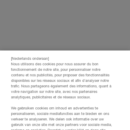
Contacteer ons
Voor vragen over uw bestelling kunt u contact met ons opnemen op
+32 289 926 38
Maandag - Vrijdag 9:00 - 17:00​
Heeft u andere opmerkingen of zorgen, aarzel dan niet om deze te
delen via ons
contactformulier
[Nederlands onderaan]
Nous utilisons des cookies pour nous assurer du bon
fonctionnement de notre site, pour personnaliser notre
contenu et nos publicités, pour proposer des fonctionnalités
Fabrikantinformatie
disponibles sur les réseaux sociaux et afin d’analyser notre
trafic. Nous partageons également des informations, quant à
HELENA RUBINSTEIN
votre navigation sur notre site, avec nos partenaires
14, rue Royale - 75008 Paris France
analytiques, publicitaires et de réseaux sociaux.
helenarubinstein@be.oaccare.com
We gebruiken cookies om inhoud en advertenties te
personaliseren, sociale mediafuncties aan te bieden en ons
verkeer te analyseren. We delen ook informatie over uw
gebruik van onze site met onze partners voor sociale media,