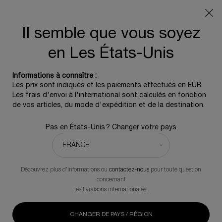
OFFRE D'ÉTÉ :
Pochette de voyage offerte pour tout
achat, 5 icônes beauté dès 350€ - Code SUMMER
Il semble que vous soyez
0
0 produit
en Les États-Unis
Contenu principal
REVENIR À CRÈME DE JOUR
Informations à connaître :
Les prix sont indiqués et les paiements effectués en EUR.
Les frais d'envoi à l'international sont calculés en fonction
Prodigy Cellglow the Radiant Regenerating Cream
de vos articles, du mode d'expédition et de la destination.
Crème Anti-Âge Illuminatrice
Pas en États-Unis ? Changer votre pays
286,00 €
En stock
(572,00 €/100 ml.)
La Crème Radiant Regenerating est une texture riche et douce
imprégnée de l'exclusif Prodigy Cellglow Cellular Suprême of
Découvrez plus d'informations ou
contactez-nous
pour toute question
EdelweissTM, inspiré de la science de la reprogrammation
concernant
cellulaire. Un renouvellement des cellules de la peau intense et
les livraisons internationales.
ciblée. La peau est réconfortée, redensifiée et liftée.
CHANGER DE PAYS / RÉGION