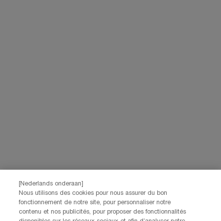
HELENA RUBINSTEIN
14, rue Royale - 75008 Paris France
helenarubinstein@be.oaccare.com
Options d'achat
€ - BE (FR)
© Helena Rubinstein 2026
[Nederlands onderaan]
Nous utilisons des cookies pour nous assurer du bon
fonctionnement de notre site, pour personnaliser notre
Conditions d'utilisation
Conditions générales de vente
Plan du site
contenu et nos publicités, pour proposer des fonctionnalités
Politique de confidentialité
Gestion des cookies