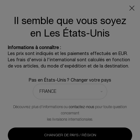
OFFRE D'ÉTÉ :
Pochette de voyage offerte pour tout
achat, 5 icônes beauté dès 350€ - Code SUMMER
Il semble que vous soyez
0
0 produit
en Les États-Unis
Contenu principal
REVENIR À REPLASTY
Informations à connaître :
Les prix sont indiqués et les paiements effectués en EUR.
Les frais d'envoi à l'international sont calculés en fonction
Replasty Age Recovery Crème de Nuit
de vos articles, du mode d'expédition et de la destination.
Soin de nuit accélérateur de régénération cutanée
Pas en États-Unis ? Changer votre pays
400,00 €
En stock
(800,00 €/100 ml.)
Une crème réparatrice effet bandage formulée avec une
solution de Pro‑Xylane™* à 30 % pour une réparation intense
Découvrez plus d'informations ou
contactez-nous
pour toute question
de la peau, jusqu’aux marques de l’âge les plus tenaces. *Fait
concernant
référence à la teneur en matière première (EAU,
les livraisons internationales.
HYDROXYPROPYL, TÉTRAHYDROPYRANTRIOL, PROPYLÈNE
GLYCOL) ajoutée dans la formule.
CHANGER DE PAYS / RÉGION
102 personne(s) ont vu cet article