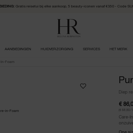
IEDING:
Gratis reisetui bij elke aankoop, 5 beauty-iconen vanaf €350 - Code 
AANBIEDINGEN
HUIDVERZORGING
SERVICES
HET MERK
e-In-Foam
Pur
Diep re
€ 86,
(€ 68,80/
Care-In
onzuive
One siz