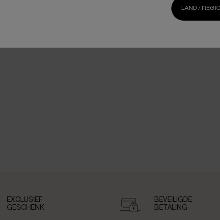
LAND / REGI
(€ 660,00/100 ml.)
EXCLUSIEF
BEVEILIGDE
GESCHENK
BETALING