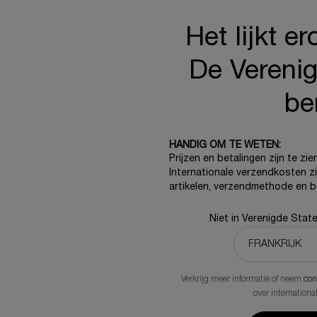
Het lijkt er
De Vereni
be
HANDIG OM TE WETEN:
Prijzen en betalingen zijn te zie
Internationale verzendkosten z
artikelen, verzendmethode en 
NIGINGSCRÈME -
PRODIGY CELLGLOW STRALE
RÈME
VERNIEUWENDE RIJKE NACH
Niet in Verenigde Stat
One size only
for Prodigy Cellglow St
50ML
s
Nieuwe prijs
€ 388,80
€ 330,00
Verkrijg meer informatie of neem
con
(€ 660,00/100 ml.)
over internationa
KOOP DE ROUTINE
DUO REINIGINGSCRÈME - NACHTCRÈME
K
IN WINKELMANDJE
PR