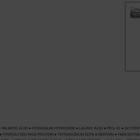
BES
●
PALMITIC ACID
●
POTASSIUM HYDROXIDE
●
LAURIC ACID
●
PEG-32
●
GLYCER
●
HYDROLYZED RICE PROTEIN
●
TETRASODIUM EDTA
●
DEXTRIN
●
FAEX EXTRA