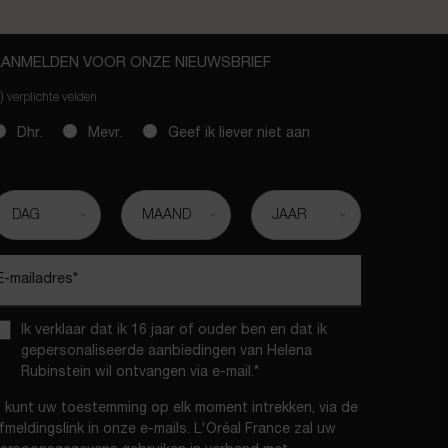
AANMELDEN VOOR ONZE NIEUWSBRIEF
)
verplichte velden
slettersignup.title.legend
Dhr.
Mevr.
Geef ik liever niet aan
eboortedatum
E-mailadres
*
Ik verklaar dat ik 16 jaar of ouder ben en dat ik
gepersonaliseerde aanbiedingen van Helena
Rubinstein wil ontvangen via e-mail.
*
 kunt uw toestemming op elk moment intrekken, via de
fmeldingslink in onze e-mails. L'Oréal France zal uw