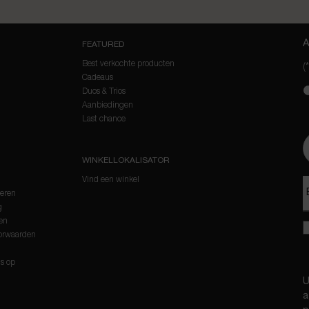
FEATURED
Best verkochte producten
(*
Cadeaus
new
Duos & Trios
Aanbiedingen
G
Last chance
WINKELLOKALISATOR
Vind een winkel
neren
g
en
orwaarden
s op
U
a