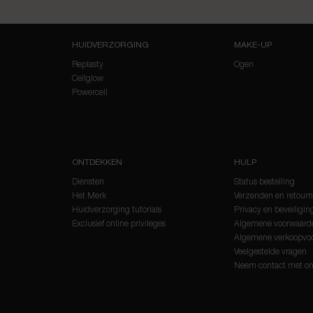
Navigatie voettekst
HUIDVERZORGING
MAKE-UP
Replasty
Ogen
Cellglow
Powercell
ONTDEKKEN
HULP
Diensten
Status bestelling
Het Merk
Verzenden en retour
Huidverzorging tutorials
Privacy en beveiligin
Exclusief online privileges
Algemene voorwaard
Algemene verkoopvo
Veelgestelde vragen
Neem contact met on