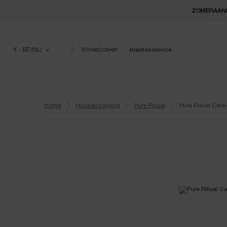
ZOMERAANB
€ - BE (NL)
Winkelzoeker
Klantenservice
Hoofdinhoud
Home
Huidverzorging
Pure Ritual
Pure Ritual Car