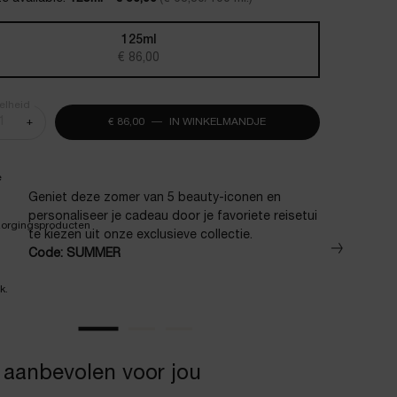
125ml
Geselecteerd
, 1 of 1
€ 86,00
elheid
+
€ 86,00
―
IN WINKELMANDJE
PURE RITUAL CARE-IN-
Geniet deze zomer van 5 beauty-iconen en
personaliseer je cadeau door je favoriete reisetui
te kiezen uit onze exclusieve collectie.​
Code: SUMMER
aanbevolen voor jou