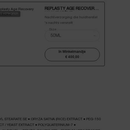
REPLASTY AGE RECOVERY
NACHTCRÈME
TE VERKOPER
Nachtverzorging die huidherstel
's nachts versnelt
Select a
Size
for Replasty Age Recovery Nachtcrème
In Winkelmandje
€ 400,00
REPLASTY AGE RECOVERY NACH
YL STEARATE SE
●
ORYZA SATIVA (RICE) EXTRACT
●
PEG-150
CT / YEAST EXTRACT
●
POLYQUATERNIUM-7
●