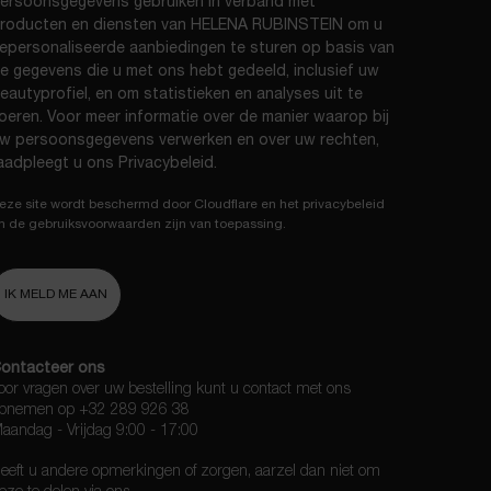
ersoonsgegevens gebruiken in verband met
roducten en diensten van HELENA RUBINSTEIN om u
epersonaliseerde aanbiedingen te sturen op basis van
e gegevens die u met ons hebt gedeeld, inclusief uw
eautyprofiel, en om statistieken en analyses uit te
oeren. Voor meer informatie over de manier waarop bij
w persoonsgegevens verwerken en over uw rechten,
aadpleegt u ons
Privacybeleid
.
eze site wordt beschermd door Cloudflare en het privacybeleid
n de gebruiksvoorwaarden zijn van toepassing.
IK MELD ME AAN
ontacteer ons
oor vragen over uw bestelling kunt u contact met ons
pnemen op +32 289 926 38
aandag - Vrijdag 9:00 - 17:00​
eeft u andere opmerkingen of zorgen, aarzel dan niet om