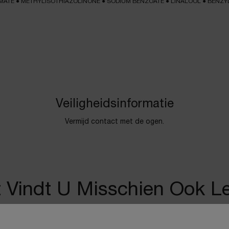
AMATE
●
METHYLISOTHIAZOLINONE
●
SODIUM BENZOATE
●
LINALOOL
●
BENZY
Veiligheidsinformatie
Vermijd contact met de ogen.
t Vindt U Misschien Ook L