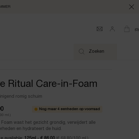
SUMMER
0
0 produc
Zoeken
e Ritual Care-in-Foam
inigend romig schuim
00
Nog maar 4 eenheden op voorraad
100 ml.)
 Foam wast het gezicht grondig, verwijdert alle
rheden en hydrateert de huid.
e available:
125ml
-
€ 86,00
(€ 68,80/100 ml.)