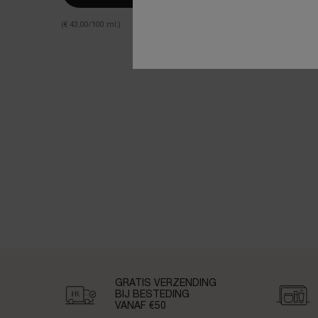
(€ 43,00/100 ml.)
PDP Reviews
Veiligheidsinformatie
GRATIS VERZENDING
BIJ BESTEDING
VANAF €50